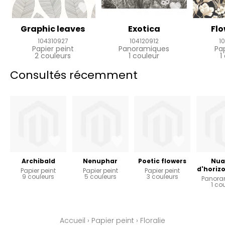
Graphic leaves
Exotica
Fl
104310927
104120912
1
Papier peint
Panoramiques
Pa
2 couleurs
1 couleur
1
Consultés récemment
Archibald
Nenuphar
Poetic flowers
Nua
d'horizo
Papier peint
Papier peint
Papier peint
9 couleurs
5 couleurs
3 couleurs
Panora
1 co
Accueil
›
Papier peint
›
Floralie