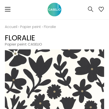
Accueil
›
Papier peint
›
Floralie
FLORALIE
Papier peint CASELIO