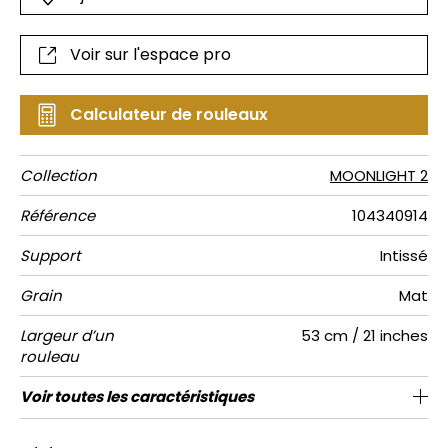
Voir sur l'espace pro
Calculateur de rouleaux
Collection
MOONLIGHT 2
Référence
104340914
Support
Intissé
Grain
Mat
Largeur d’un
53 cm / 21 inches
rouleau
Longueur
Raccord
Rapport
Poids g/m²
Entretien
Pose colle
Dépose
Norme COV
ASTME84
Norme
Voir toutes les caractéristiques
Vendu au rouleau de 10.05m / 11 yards
Raccord sauté 1/2
53cm / 21 pouces
Encollage du mur
Arrachage à sec
C-s1, d0
Lavable
Class A
150
A+
Vertical
euroclass
Voir moins de caractéristiques