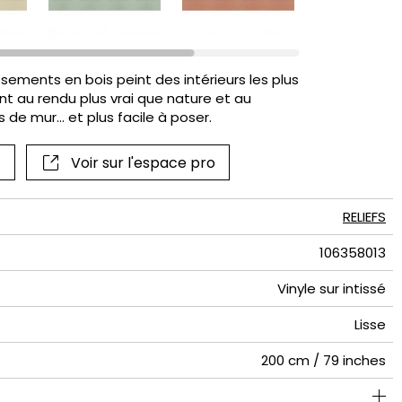
if
ements en bois peint des intérieurs les plus
nt au rendu plus vrai que nature et au
 de mur… et plus facile à poser.
Voir sur l'espace pro
RELIEFS
106358013
Vinyle sur intissé
Lisse
200 cm / 79 inches
Lessivable à la brosse
100 cm / 39 inches
100 cm / 39 inches
Encollage du mur
Arrachage à sec
Raccord droit
Class A
C s1 d0
270
A+
1