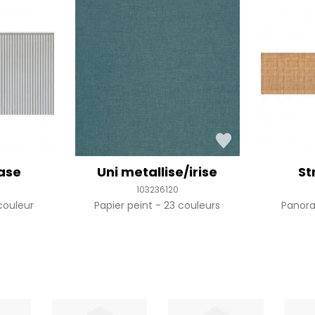
ase
Uni metallise/irise
St
103236120
couleur
Papier peint
23 couleurs
Panor