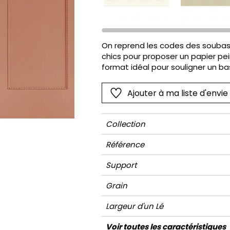
Rose
Rose
Petit mot
Végétal
Rouge
Rouge
Rayures
Wording
Vert
Vert
Unis
On reprend les codes des soubass
chics pour proposer un papier pei
Violet
Violet
Végétal
format idéal pour souligner un bas
Ajouter à ma liste d'envie
Collection
Référence
Support
Grain
Largeur d'un Lé
Hauteur
Largeur Totale
Raccord
Nombre de lés
Poids g/m²
Entretien
Pose colle
Dépose
Norme COV
ASTME84
Norme euroclass
Voir toutes les caractéristiques