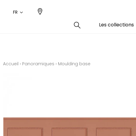
FR
Les collections
Type
Coule
Famil
Famil
Aspec
Rose
Uni / 
Dessin
Accueil
›
Panoramiques
›
Moulding base
Coton
Dessin
Polyes
Petits