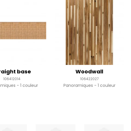
raight base
Woodwall
106412014
106422027
amiques
1 couleur
Panoramiques
1 couleur