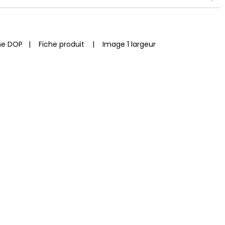
he DOP
|
Fiche produit
|
Image 1 largeur