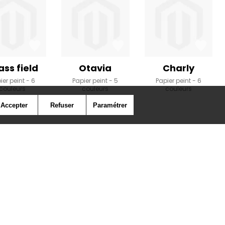
ass field
Otavia
Charly
ier peint
6
Papier peint
5
Papier peint
6
couleurs
couleurs
couleurs
Accepter
Refuser
Paramétrer
Presse
Cookies