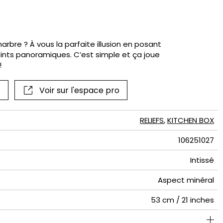
if
rbre ? À vous la parfaite illusion en posant
nts panoramiques. C’est simple et ça joue
!
Voir sur l'espace pro
RELIEFS
,
KITCHEN BOX
106251027
Intissé
Aspect minéral
53 cm / 21 inches
Lessivable à la brosse
310 cm / 122 inches
212 cm / 83 inches
Encollage du mur
Arrachage à sec
Raccord droit
Class A
C s1 d0
230
A+
4