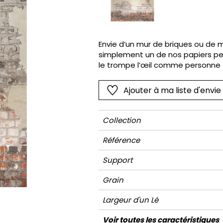
Rose
Rose
Petit mot
Végétal
Rouge
Rouge
Rayures
Wording
Vert
Vert
Unis
Envie d’un mur de briques ou de ma
simplement un de nos papiers pei
Violet
Violet
Végétal
le trompe l’œil comme personne 
Ajouter à ma liste d'envie
Collection
Référence
Support
Grain
Largeur d'un Lé
Hauteur
Largeur Totale
Raccord
Nombre de lés
Poids g/m²
Entretien
Pose colle
Dépose
Norme COV
ASTME84
Norme euroclass
Voir toutes les caractéristiques