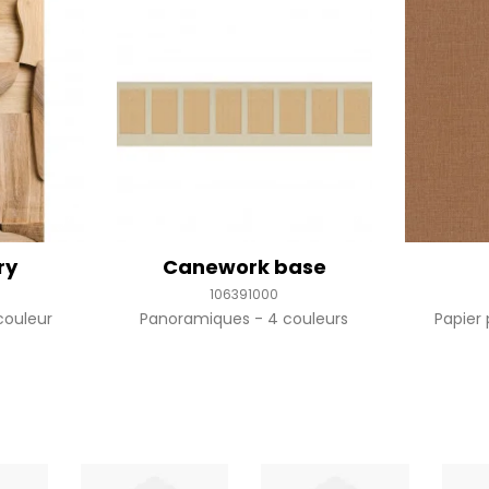
ry
Canework base
106391000
couleur
Panoramiques
4 couleurs
Papier