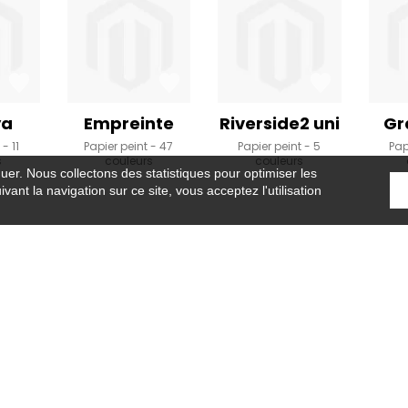
ya
Empreinte
Riverside2 uni
Gr
t
11
Papier peint
47
Papier peint
5
Pap
s
couleurs
couleurs
guer. Nous collectons des statistiques pour optimiser les
vant la navigation sur ce site, vous acceptez l'utilisation
Accueil
›
Panoramiques
›
Brickwall
ntact
Où nous trouver ?
Lexique
Symbole