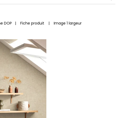
he DOP
|
Fiche produit
|
Image 1 largeur