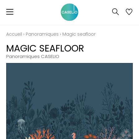
Accueil
›
Panoramiques
›
Magic seafloor
MAGIC SEAFLOOR
Panoramiques CASELIO