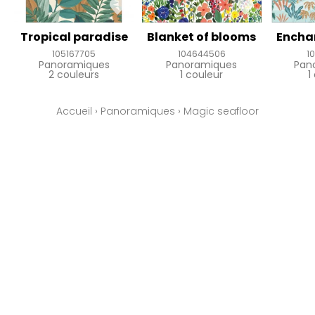
Tropical paradise
Blanket of blooms
Encha
105167705
104644506
1
Panoramiques
Panoramiques
Pan
2 couleurs
1 couleur
1
Accueil
›
Panoramiques
›
Magic seafloor