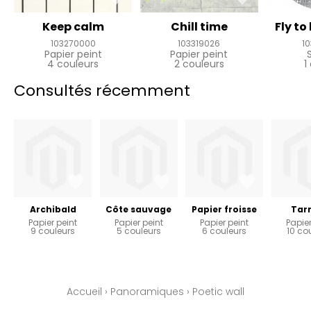
Keep calm
Chill time
Fly to
103270000
103319026
1
Papier peint
Papier peint
4 couleurs
2 couleurs
1
Consultés récemment
Archibald
Côte sauvage
Papier froisse
Tar
Papier peint
Papier peint
Papier peint
Papier
9 couleurs
5 couleurs
6 couleurs
10 co
Accueil
›
Panoramiques
›
Poetic wall