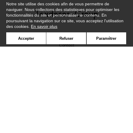
Notre site utilise des cookies afin de vous permettre de
naviguer. Nous collectons des statistiques pour optimiser les
fonctionnalités du site et personnaliser le contenu. En
poursuivant la navigation sur ce site, vous acceptez l'utilisation
des cookies.
En savoir plus
Newsletter
Accepter
Refuser
Paramétrer
Contact
Où nous trouver ?
Lexique
Symbole
Presse
Cookies
Rejoignez-nous !
©Caselio2019
Confidentialité
Mentions légales