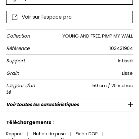
Voir sur l'espace pro
Collection
YOUNG AND FREE
,
PIMP MY WALL
Référence
103431904
Support
Intissé
Grain
Lisse
Largeur d'un
50 cm / 20 inches
Lé
Hauteur
Largeur
Raccord
Nombre de
Poids g/m²
Entretien
Pose colle
Dépose
Norme COV
ASTME84
Norme
Voir toutes les caractéristiques
280 cm / 110 inches
200 cm / 79 inches
Encollage du mur
Arrachage à sec
Raccord droit
Lavable
Class A
B s1 d0
147
A+
4
Totale
lés
euroclass
Voir moins de caractéristiques
Téléchargements :
Rapport
|
Notice de pose
|
Fiche DOP
|