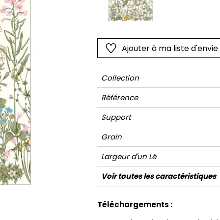
Rose
Rose
Petit mot
Végétal
Rouge
Rouge
Rayures
Wording
Vert
Vert
Unis
Ajouter à ma liste d'envie
Violet
Violet
Végétal
Collection
Référence
Support
Grain
Largeur d'un Lé
Hauteur
Largeur Totale
Raccord
Nombre de lés
Poids g/m²
Entretien
Pose colle
Dépose
Norme COV
Norme euroclass
Voir toutes les caractéristiques
Voir moins de caractéristiques
Téléchargements :