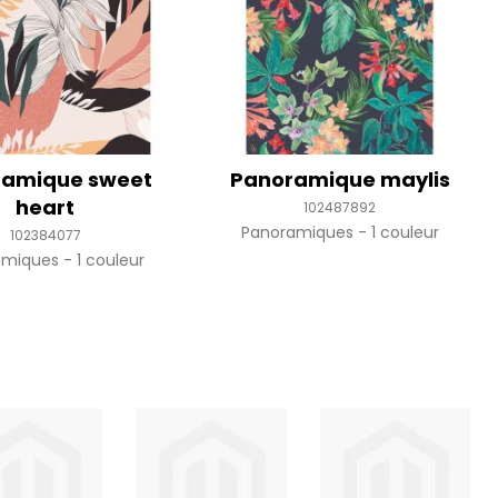
ramique sweet
Panoramique maylis
heart
102487892
Panoramiques
1 couleur
102384077
amiques
1 couleur