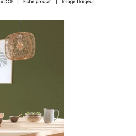
he DOP
|
Fiche produit
|
Image 1 largeur