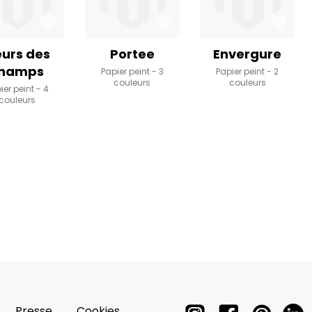
eurs des
Portee
Envergure
hamps
Papier peint
3
Papier peint
2
couleurs
couleurs
ier peint
4
couleurs
Presse
Cookies