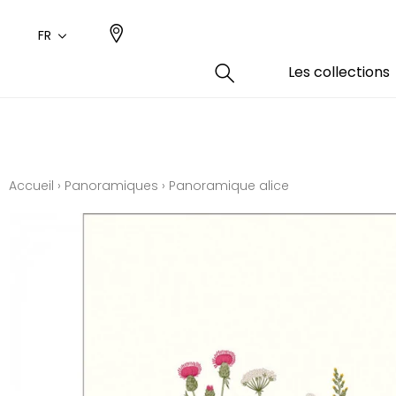
FR
Les collections
Type
Coule
Famil
Famil
Aspec
Rose
Uni / 
Dessin
Accueil
›
Panoramiques
›
Panoramique alice
Coton
Dessin
Polyes
Petits