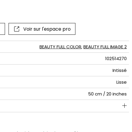
if
Voir sur l'espace pro
BEAUTY FULL COLOR
,
BEAUTY FULL IMAGE 2
102514270
Intissé
Lisse
50 cm / 20 inches
280 cm / 110 inches
200 cm / 79 inches
Encollage du mur
Arrachage à sec
Raccord droit
Lavable
B s1 d0
150
A+
4