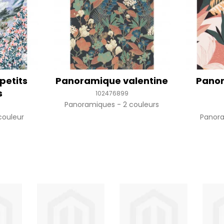
petits
Panoramique valentine
Pano
s
102476899
Panoramiques
2 couleurs
couleur
Panor