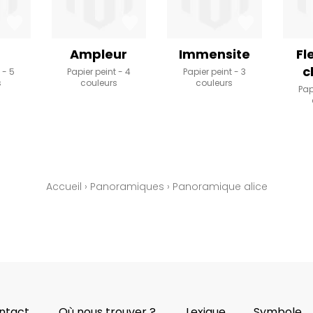
Ampleur
Immensite
Fl
c
t
5
Papier peint
4
Papier peint
3
s
couleurs
couleurs
Pap
Accueil
›
Panoramiques
›
Panoramique alice
ntact
Où nous trouver ?
Lexique
Symbole