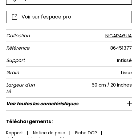
Voir sur l'espace pro
Collection
NICARAGUA
Référence
86451377
Support
Intissé
Grain
Lisse
Largeur d'un
50 cm / 20 inches
Lé
Hauteur
Largeur
Raccord
Nombre de
Poids g/m²
Entretien
Pose colle
Dépose
Norme COV
ASTME84
Norme
Voir toutes les caractéristiques
280 cm / 110 inches
250 cm / 98 inches
Encollage du mur
Arrachage à sec
Raccord droit
Lavable
Class A
B s1 d0
150
A+
5
Totale
lés
euroclass
Voir moins de caractéristiques
Téléchargements :
Rapport
|
Notice de pose
|
Fiche DOP
|