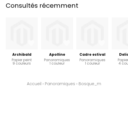
Consultés récemment
Archibald
Apolline
Cadre estival
Deli
Papier peint
Panoramiques
Panoramiques
Papier
9 couleurs
1 couleur
1 couleur
4 cou
Accueil
›
Panoramiques
›
Bosque_m