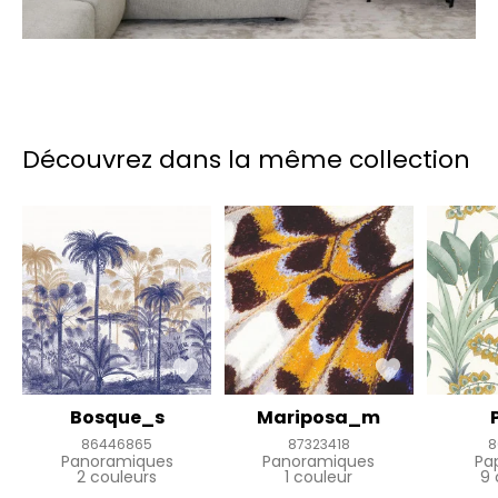
Découvrez dans la même collection
Bosque_s
Mariposa_m
86446865
87323418
8
Panoramiques
Panoramiques
Pa
2 couleurs
1 couleur
9 