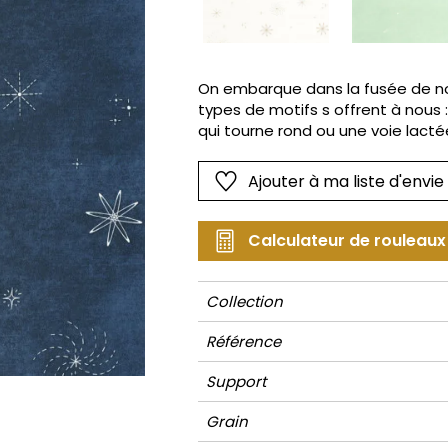
Rose
Rose
Petit mot
Végétal
Rouge
Rouge
Rayures
Wording
Vert
Vert
Unis
On embarque dans la fusée de nos
types de motifs s offrent à nous 
Violet
Violet
Végétal
qui tourne rond ou une voie lactée
étoiles. Côté coloris on retrouve 
et aussi des fonds clairs lumineu
Ajouter à ma liste d'envie
que les étoiles filantes : certain
lumière éteinte… comme si on y é
Calculateur de rouleaux
Collection
Référence
Support
Grain