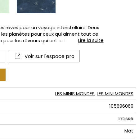
if
 rêves pour un voyage interstellaire. Deux
: les planètes pour ceux qui aiment tout ce
Lire la suite
 pour les rêveurs qui ont la tête dans les
les verts qui ont la côte dans cette sélection
x et des fonds foncés plus profonds. Et mieux
Voir sur l'espace pro
s motifs sont phosphorescents une fois la
tait.
LES MINIS MONDES
,
LES MINI MONDES
105696069
Intissé
Mat