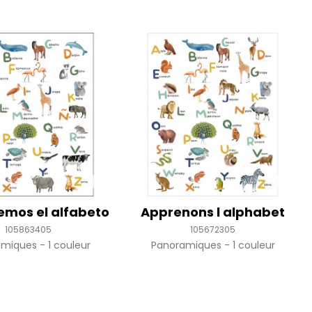
mos el alfabeto
Apprenons l alphabet
105863405
105672305
amiques
1 couleur
Panoramiques
1 couleur