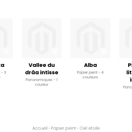
ta
Vallee du
Alba
P
drâa intisse
li
t
3
Papier peint
4
s
couleurs
Panoramiques
1
couleur
Pan
Accueil
›
Papier peint
›
Ciel etoile