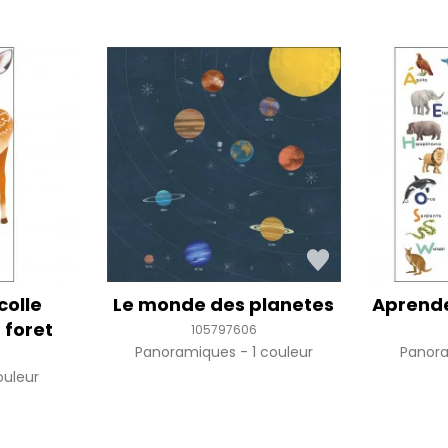
colle
Le monde des planetes
Aprende
 foret
105797606
Panoramiques
1 couleur
Panor
ouleur