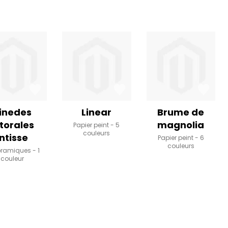
inedes
Linear
Brume de
ttorales
magnolia
Papier peint
5
couleurs
intisse
Papier peint
6
couleurs
oramiques
1
couleur