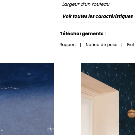
Largeur d’un rouleau
Longueur
Raccord
Rapport Vertical
Poids g/m²
Description produit
Entretien
Pose colle
Dépose
Norme COV
ASTME84
Norme euroclass
Voir toutes les caractéristiques
Voir moins de caractéristiques
Téléchargements :
Rapport
|
Notice de pose
|
Fic