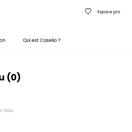
Espace pro
ion
Qui est Caselio ?
s
su
(0)
ado
ado
 Tissu
 / texture
rompe l'œil