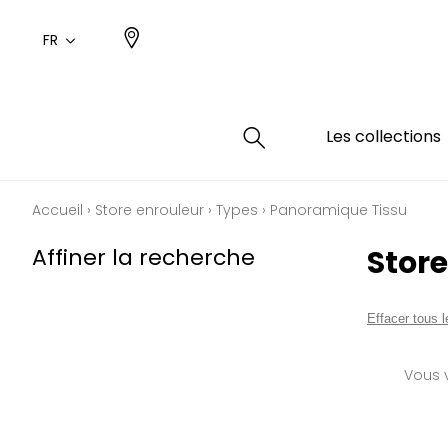
FR
Les collections
Accueil
›
Store enrouleur
›
Types
›
Panoramique Tissu
Type
Coule
Famil
Famil
Affiner la recherche
Stor
Aspec
Rose
Uni / 
Dessin
Coton
Dessin
Effacer tous le
Polyes
Petits
Vous v